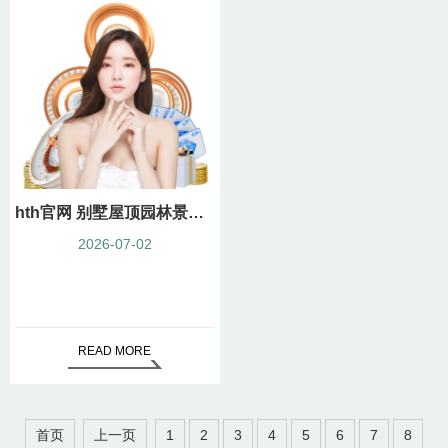
hth官网 别墅屋顶园林景观设计
2026-07-02
READ MORE
首页
上一页
1
2
3
4
5
6
7
8