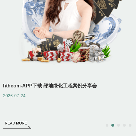
2
hthcom-APP下载 绿地绿化工程案例分享会
2026-07-24
READ MORE