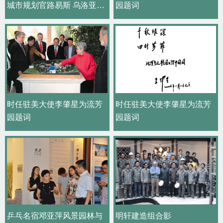
城市规划官路易斯 乌洛亚一
园题词
行带队来访园林股份公司
时任驻美大使李肇星为流芳
时任驻美大使李肇星为流芳
园题词
园题词
乒乓名宿邓亚萍风景园林与
明轩建造组合影