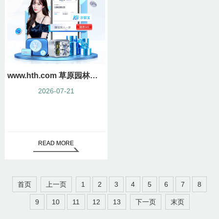
www.hth.com 草原园林景观设计
2026-07-21
READ MORE
首页
上一页
1
2
3
4
5
6
7
8
9
10
11
12
13
下一页
末页