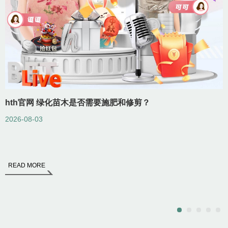
hth官网 绿化苗木是否需要施肥和修剪？
2026-08-03
2
READ MORE