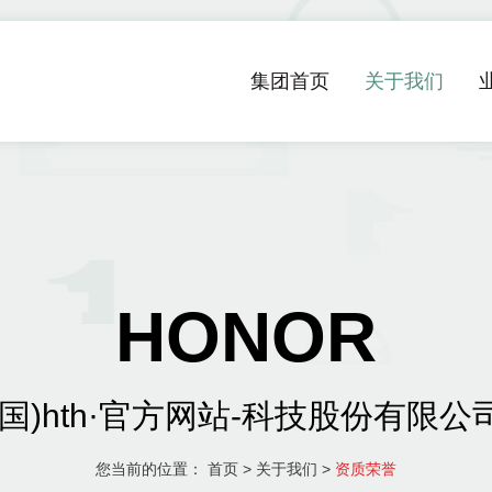
集团首页
关于我们
HONOR
国)hth·官方网站-科技股份有限
您当前的位置：
首页
>
关于我们
>
资质荣誉