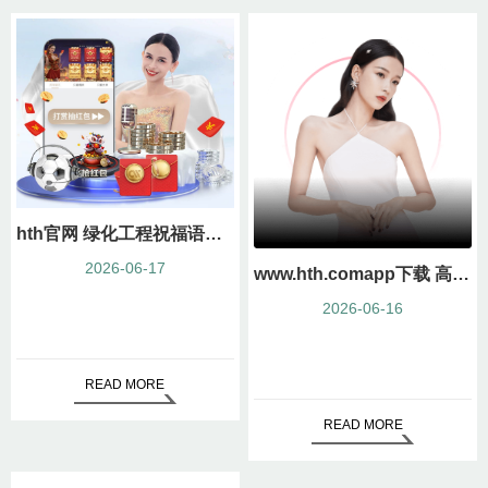
hth官网 绿化工程祝福语简短
2026-06-17
www.hth.comapp下载 高速绿化工程团队名称
2026-06-16
READ MORE
READ MORE