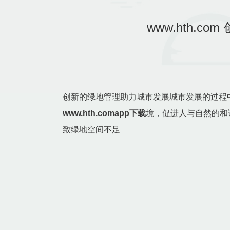
www.hth
创新的绿地管理助力城市发展城市发展的过程
www.hth.comapp下载
境，促进人与自然的和
致绿地空间不足